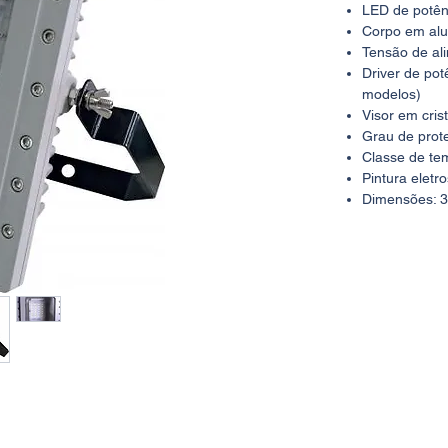
LED de potênc
Corpo em alu
Tensão de al
Driver de pot
modelos)
Visor em cri
Grau de prot
Classe de te
Pintura eletr
Dimensões: 
Peso: 7,0Kg
Alimentação 
Prensa-cabo 