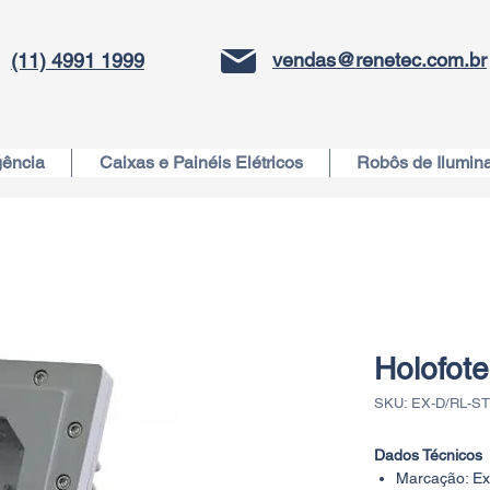
vendas@renetec.com.br
(11) 4991 1999
gência
Caixas e Painéis Elétricos
Robôs de Ilumin
Holofot
SKU: EX-D/RL-S
Dados Técnicos
Marcação: Ex