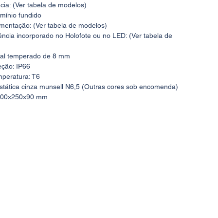
ia: (Ver tabela de modelos)
mínio fundido
imentação: (Ver tabela de modelos)
ência incorporado no Holofote ou no LED: (Ver tabela de
stal temperado de 8 mm
eção: IP66
mperatura: T6
ostática cinza munsell N6,5 (Outras cores sob encomenda)
300x250x90 mm
do Driver ou do LED (Ver tabela de modelos)
à prova de explosão