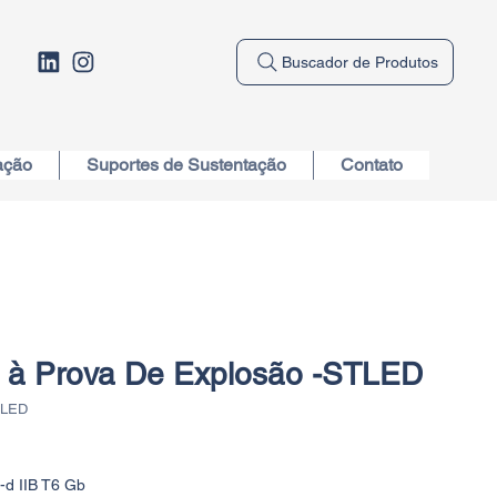
Buscador de Produtos
ação
Suportes de Sustentação
Contato
e à Prova De Explosão -STLED
TLED
-d IIB T6 Gb