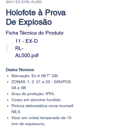
SKU: EX-D/RL-AL500
Holofote à Prova
De Explosão
Ficha Técnica do Produto
11 - EX-D
RL-
AL500.pdf
Dados Técnicos
Marcação: Ex-d IIB T* GB;
ZONAS: 1, 2, 21 e 22 - GRUPOS:
IIA e IIB
Grau de proteção: IP54;
Corpo em alumínio fundido;
Pintura eletrostática cinza munsell
N6,5;
Visor em cristal temperado de 10
mm de espessura;